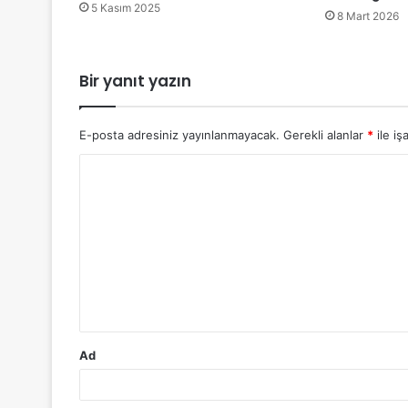
5 Kasım 2025
8 Mart 2026
Bir yanıt yazın
E-posta adresiniz yayınlanmayacak.
Gerekli alanlar
*
ile iş
Y
o
r
u
m
*
Ad