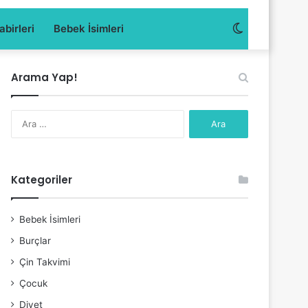
Dış
birleri
Bebek İsimleri
görünümü
Arama Yap!
değiştir
Arama:
Kategoriler
Bebek İsimleri
Burçlar
Çin Takvimi
Çocuk
Diyet