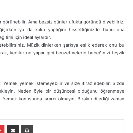
 görünebilir. Ama bezsiz günler ufukta göründü diyebiliriz.
eğişirken ya da kaka yaptığını hissettiğinizde bunu ona
ğitimi için ideal aylardır.
ebilirsiniz. Müzik dinlerken şarkıya eşlik ederek onu bu
arak, kediler ne yapar gibi benzetmelerle bebeğinizi teşvik
r. Yemek yemek istemeyebilir ve size itiraz edebilir. Sizde
bekleyin. Neden öyle bir düşüncesi olduğunu öğrenmeye
ir. Yemek konusunda ısrarcı olmayın. Bırakın dilediği zaman
dIn
Pinterest
E-Posta ile paylaş
Yazdır