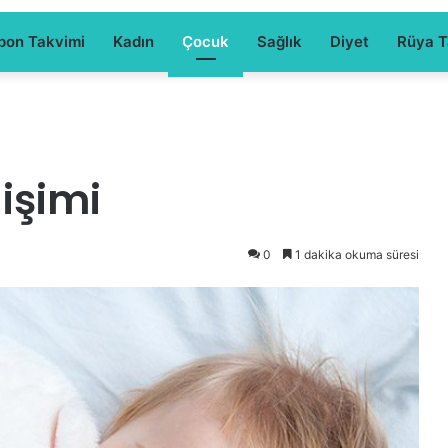
pon Takvimi
Kadın
Çocuk
Sağlık
Diyet
Rüya Ta
lişimi
0
1 dakika okuma süresi