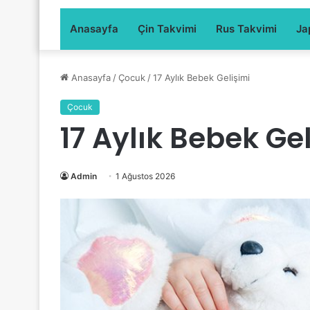
Anasayfa
Çin Takvimi
Rus Takvimi
Ja
Anasayfa
/
Çocuk
/
17 Aylık Bebek Gelişimi
Çocuk
17 Aylık Bebek Ge
Admin
1 Ağustos 2026