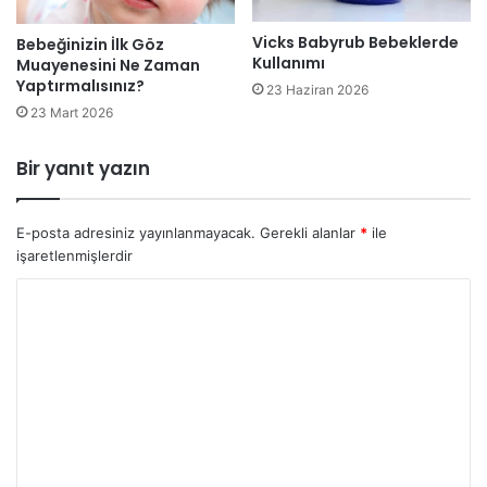
Vicks Babyrub Bebeklerde
Bebeğinizin İlk Göz
Kullanımı
Muayenesini Ne Zaman
Yaptırmalısınız?
23 Haziran 2026
23 Mart 2026
Bir yanıt yazın
E-posta adresiniz yayınlanmayacak.
Gerekli alanlar
*
ile
işaretlenmişlerdir
Y
o
r
u
m
*