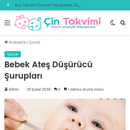
Rus Takvimi Cinsiyet Hesaplama 2026 Güncel
Menü
Dış
A
görün
y
değişti
...
Anasayfa
/
Çocuk
Çocuk
Bebek Ateş Düşürücü
Şurupları
Admin
28 Şubat 2026
0
1 dakika okuma süresi