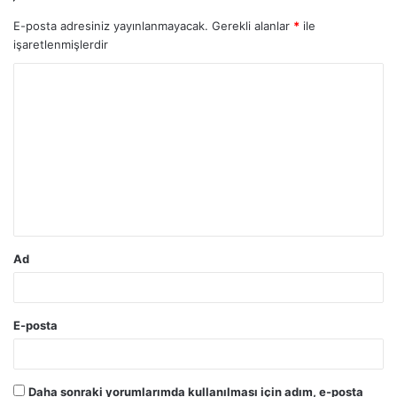
E-posta adresiniz yayınlanmayacak.
Gerekli alanlar
*
ile
işaretlenmişlerdir
Y
o
r
u
m
*
Ad
E-posta
Daha sonraki yorumlarımda kullanılması için adım, e-posta