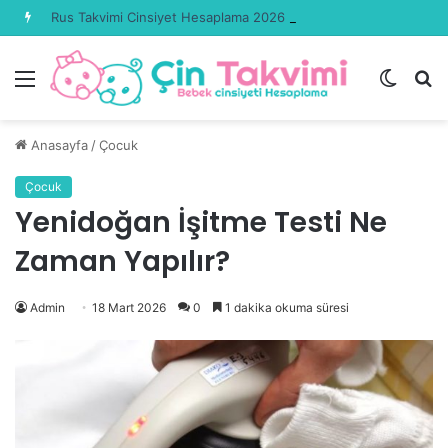
Rus Takvimi Cinsiyet Hesaplama 2026 Güncel
Menü
Dış
A
görün
y
değişti
...
Anasayfa
/
Çocuk
Çocuk
Yenidoğan İşitme Testi Ne
Zaman Yapılır?
Admin
18 Mart 2026
0
1 dakika okuma süresi