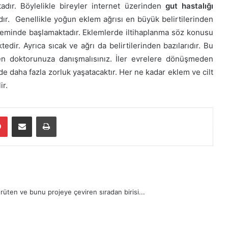
adır. Böylelikle bireyler internet üzerinden
gut hastalığı
dır. Genellikle yoğun eklem ağrısı en büyük belirtilerinden
ekleminde başlamaktadır. Eklemlerde iltihaplanma söz konusu
edir. Ayrıca sıcak ve ağrı da belirtilerinden bazılarıdır. Bu
en doktorunuza danışmalısınız. İler evrelere dönüşmeden
nde daha fazla zorluk yaşatacaktır. Her ne kadar eklem ve cilt
ir.
dIn
Pinterest
E-Posta ile paylaş
Yazdır
rüten ve bunu projeye çeviren sıradan birisi...