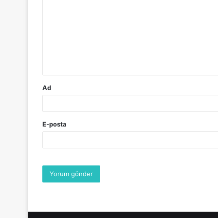
o
r
u
m
*
Ad
E-posta