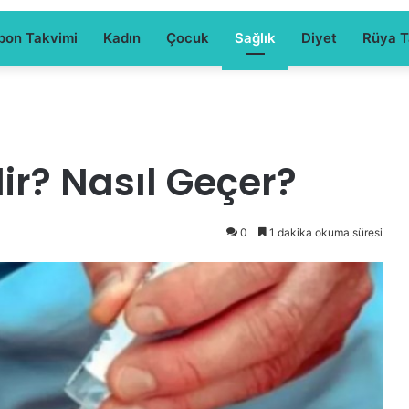
pon Takvimi
Kadın
Çocuk
Sağlık
Diyet
Rüya Ta
ir? Nasıl Geçer?
0
1 dakika okuma süresi