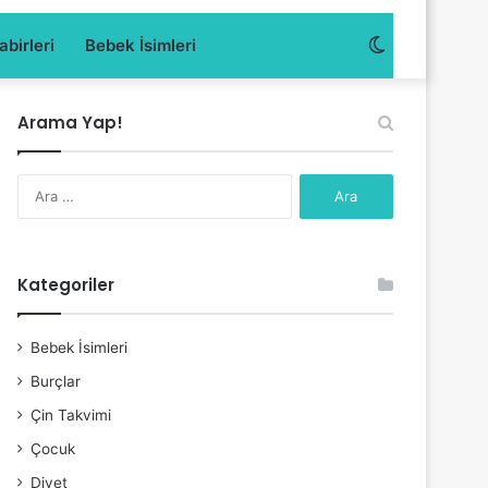
Dış
birleri
Bebek İsimleri
görünümü
Arama Yap!
değiştir
Arama:
Kategoriler
Bebek İsimleri
Burçlar
Çin Takvimi
Çocuk
Diyet