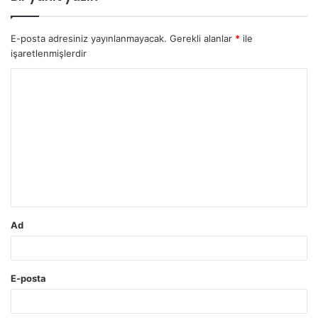
E-posta adresiniz yayınlanmayacak.
Gerekli alanlar
*
ile
işaretlenmişlerdir
Y
o
r
u
m
*
Ad
E-posta