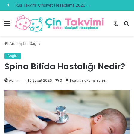
Rus Takvimi Cinsiyet Hesaplama 2026 Güncel
Menü
Dış
A
görün
y
değişti
...
Anasayfa
/
Sağlık
Sağlık
Spina Bifida Hastalığı Nedir?
Admin
15 Şubat 2026
0
1 dakika okuma süresi