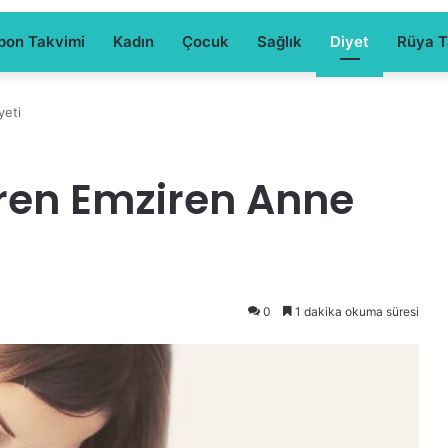
pon Takvimi
Kadın
Çocuk
Sağlık
Diyet
Rüya Ta
yeti
iren Emziren Anne
0
1 dakika okuma süresi