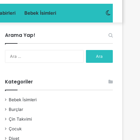
Dış
birleri
Bebek İsimleri
görünümü
Arama Yap!
değiştir
Arama:
Kategoriler
Bebek İsimleri
Burçlar
Çin Takvimi
Çocuk
Diyet