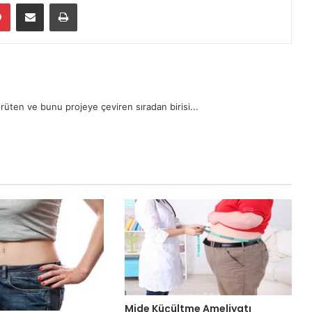
dIn
Pinterest
E-Posta ile paylaş
Yazdır
rüten ve bunu projeye çeviren sıradan birisi...
Mide Küçültme Ameliyatı