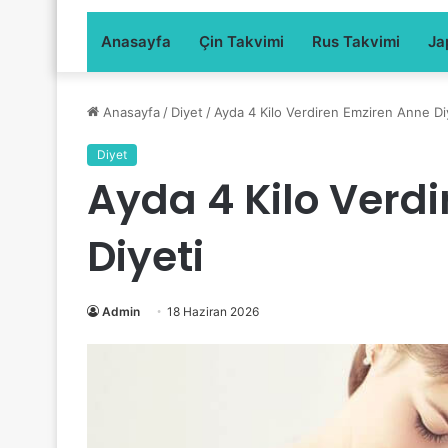
Anasayfa
Çin Takvimi
Rus Takvimi
Ja
Anasayfa
/
Diyet
/
Ayda 4 Kilo Verdiren Emziren Anne Di
Diyet
Ayda 4 Kilo Verd
Diyeti
Admin
18 Haziran 2026