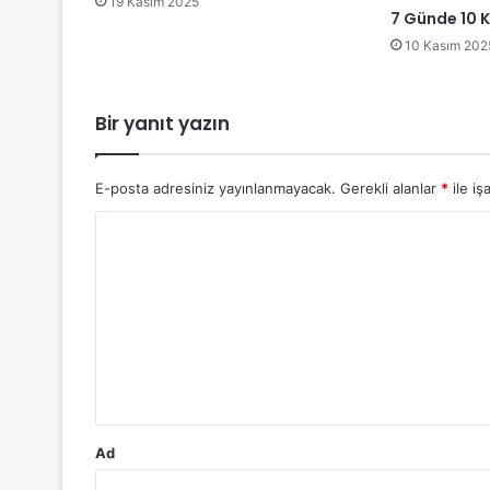
19 Kasım 2025
7 Günde 10 K
10 Kasım 202
Bir yanıt yazın
E-posta adresiniz yayınlanmayacak.
Gerekli alanlar
*
ile iş
Y
o
r
u
m
*
Ad