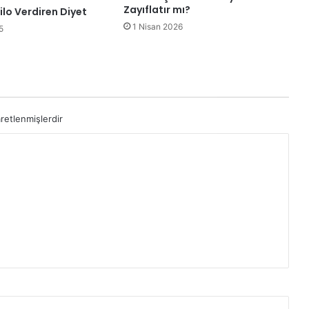
Zayıflatır mı?
ilo Verdiren Diyet
1 Nisan 2026
5
aretlenmişlerdir