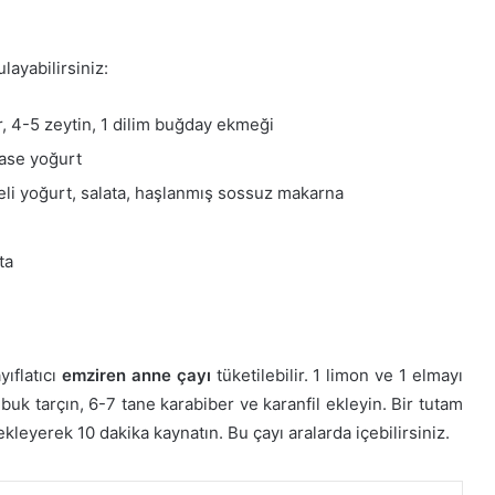
layabilirsiniz:
ir, 4-5 zeytin, 1 dilim buğday ekmeği
kase yoğurt
eli yoğurt, salata, haşlanmış sossuz makarna
ta
ıflatıcı
emziren anne çayı
tüketilebilir. 1 limon ve 1 elmayı
k tarçın, 6-7 tane karabiber ve karanfil ekleyin. Bir tutam
kleyerek 10 dakika kaynatın. Bu çayı aralarda içebilirsiniz.