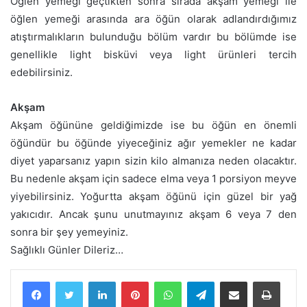
Öğlen yemeği geçtikten sonra sırada akşam yemeği ile
öğlen yemeği arasında ara öğün olarak adlandırdığımız
atıştırmalıkların bulunduğu bölüm vardır bu bölümde ise
genellikle light bisküvi veya light ürünleri tercih
edebilirsiniz.
Akşam
Akşam öğününe geldiğimizde ise bu öğün en önemli
öğündür bu öğünde yiyeceğiniz ağır yemekler ne kadar
diyet yaparsanız yapın sizin kilo almanıza neden olacaktır.
Bu nedenle akşam için sadece elma veya 1 porsiyon meyve
yiyebilirsiniz. Yoğurtta akşam öğünü için güzel bir yağ
yakıcıdır. Ancak şunu unutmayınız akşam 6 veya 7 den
sonra bir şey yemeyiniz.
Sağlıklı Günler Dileriz…
LinkedIn
Pinterest
WhatsApp
Telegram
E-Posta ile paylaş
Yazdır