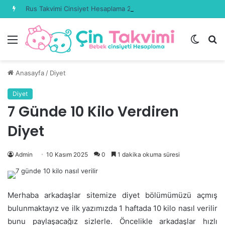
Rus Takvimi Cinsiyet Hesaplama 2026 Güncel
Menü
Dış
A
görün
y
değişti
...
Anasayfa
/
Diyet
Diyet
7 Günde 10 Kilo Verdiren
Diyet
Admin
10 Kasım 2025
0
1 dakika okuma süresi
Merhaba arkadaşlar sitemize diyet bölümümüzü açmış
bulunmaktayız ve ilk yazımızda 1 haftada 10 kilo nasıl verilir
bunu paylaşacağız sizlerle. Öncelikle arkadaşlar hızlı