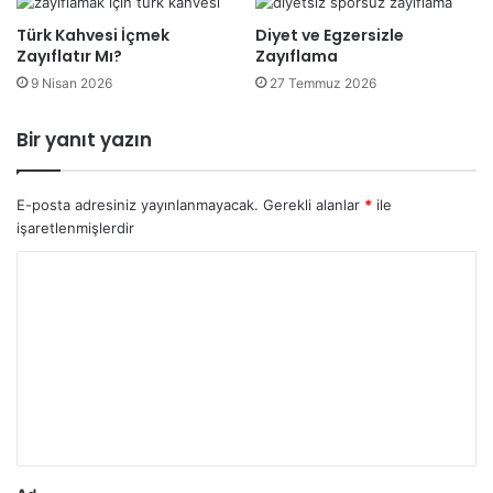
Türk Kahvesi İçmek
Diyet ve Egzersizle
Zayıflatır Mı?
Zayıflama
9 Nisan 2026
27 Temmuz 2026
Bir yanıt yazın
E-posta adresiniz yayınlanmayacak.
Gerekli alanlar
*
ile
işaretlenmişlerdir
Y
o
r
u
m
*