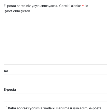
E-posta adresiniz yayınlanmayacak.
Gerekli alanlar
*
ile
işaretlenmişlerdir
Y
o
r
u
m
*
Ad
E-posta
Daha sonraki yorumlarımda kullanılması için adım, e-posta