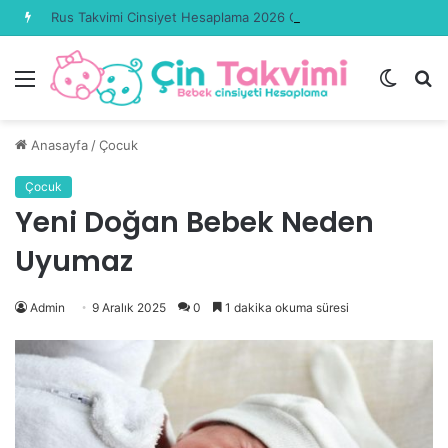
Rus Takvimi Cinsiyet Hesaplama 2026 Güncel
Menü
Dış
A
görün
y
değişti
...
Anasayfa
/
Çocuk
Çocuk
Yeni Doğan Bebek Neden
Uyumaz
Admin
9 Aralık 2025
0
1 dakika okuma süresi