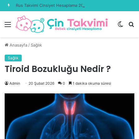
Rus Takvimi Cinsiyet Hesaplama 2026 Güncel
Menü
Dış
A
görün
y
değişti
...
Anasayfa
/
Sağlık
Sağlık
Tiroid Bozukluğu Nedir ?
Admin
20 Şubat 2026
0
1 dakika okuma süresi