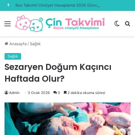
Rus Takvimi Cinsiyet Hesaplama 2026 Güncel
Menü
Dış
A
görün
y
değişti
...
Anasayfa
/
Sağlık
Sağlık
Sezaryen Doğum Kaçıncı
Haftada Olur?
Admin
3 Ocak 2026
0
2 dakika okuma süresi