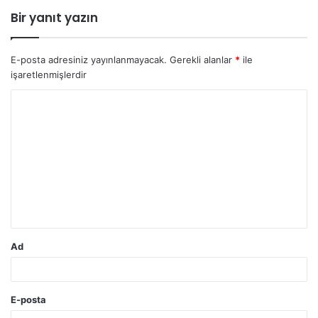
Bir yanıt yazın
E-posta adresiniz yayınlanmayacak.
Gerekli alanlar
*
ile
işaretlenmişlerdir
Y
o
r
u
m
*
Ad
E-posta