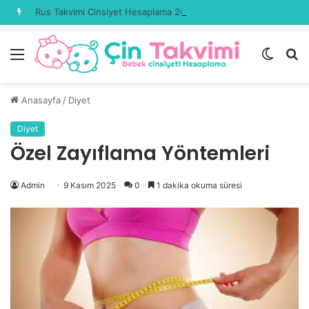
Rus Takvimi Cinsiyet Hesaplama 2026 Güncel
Menü
Dış
A
görün
y
değişti
...
Anasayfa
/
Diyet
Diyet
Özel Zayıflama Yöntemleri
Admin
9 Kasım 2025
0
1 dakika okuma süresi