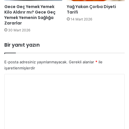
Gece Geç Yemek Yemek
Yağ Yakan Çorba Diyeti
Kilo Aldırır mı? Gece Geç
Tarifi
Yemek Yemenin Sağlığa
14 Mart 2026
Zararlar
30 Mart 2026
Bir yanıt yazın
E-posta adresiniz yayınlanmayacak.
Gerekli alanlar
*
ile
işaretlenmişlerdir
Y
o
r
u
m
*