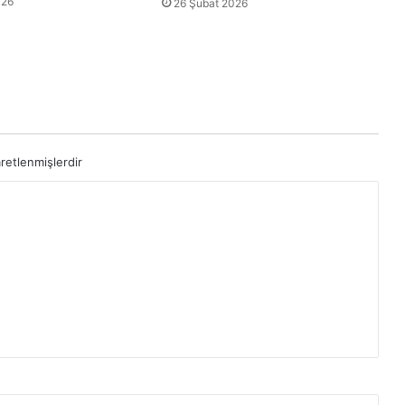
026
26 Şubat 2026
aretlenmişlerdir