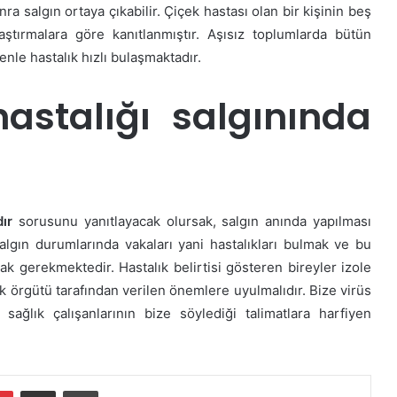
ra salgın ortaya çıkabilir. Çiçek hastası olan bir kişinin beş
raştırmalara göre kanıtlanmıştır. Aşısız toplumlarda bütün
enle hastalık hızlı bulaşmaktadır.
stalığı salgınında
dır
sorusunu yanıtlayacak olursak, salgın anında yapılması
lgın durumlarında vakaları yani hastalıkları bulmak ve bu
amak gerekmektedir. Hastalık belirtisi gösteren bireyler izole
ık örgütü tarafından verilen önemlere uyulmalıdır. Bize virüs
ğlık çalışanlarının bize söylediği talimatlara harfiyen
dIn
Pinterest
E-Posta ile paylaş
Yazdır