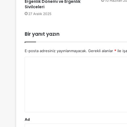
10 Haziran 2
Ergenlik Dönemi ve Ergenlik
Sivilceleri
27 Aralık 2025
Bir yanıt yazın
E-posta adresiniz yayınlanmayacak.
Gerekli alanlar
*
ile iş
Y
o
r
u
m
*
Ad