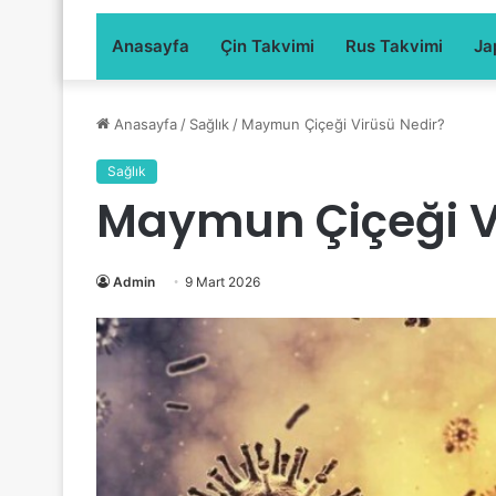
Anasayfa
Çin Takvimi
Rus Takvimi
Ja
Anasayfa
/
Sağlık
/
Maymun Çiçeği Virüsü Nedir?
Sağlık
Maymun Çiçeği V
Admin
9 Mart 2026