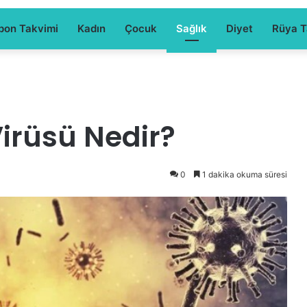
pon Takvimi
Kadın
Çocuk
Sağlık
Diyet
Rüya Ta
irüsü Nedir?
0
1 dakika okuma süresi