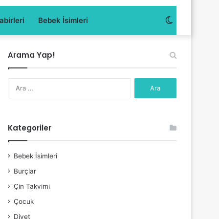
Dış
birleri
Bebek İsimleri
görünümü
Arama Yap!
değiştir
Arama:
Kategoriler
Bebek İsimleri
Burçlar
Çin Takvimi
Çocuk
Diyet