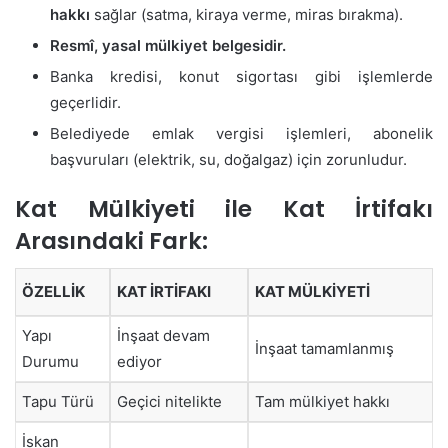
hakkı
sağlar (satma, kiraya verme, miras bırakma).
Resmî, yasal mülkiyet belgesidir.
Banka kredisi, konut sigortası gibi işlemlerde
geçerlidir.
Belediyede emlak vergisi işlemleri, abonelik
başvuruları (elektrik, su, doğalgaz) için zorunludur.
Kat Mülkiyeti ile Kat İrtifakı
Arasındaki Fark:
ÖZELLIK
KAT İRTIFAKI
KAT MÜLKIYETI
Yapı
İnşaat devam
İnşaat tamamlanmış
Durumu
ediyor
Tapu Türü
Geçici nitelikte
Tam mülkiyet hakkı
İskan