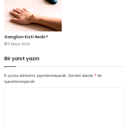
Ganglion Kisti Nedir?
5 Mayıs 2026
Bir yanıt yazın
E-posta adresiniz yayınlanmayacak.
Gerekli alanlar
*
ile
işaretlenmişlerdir
Y
o
r
u
m