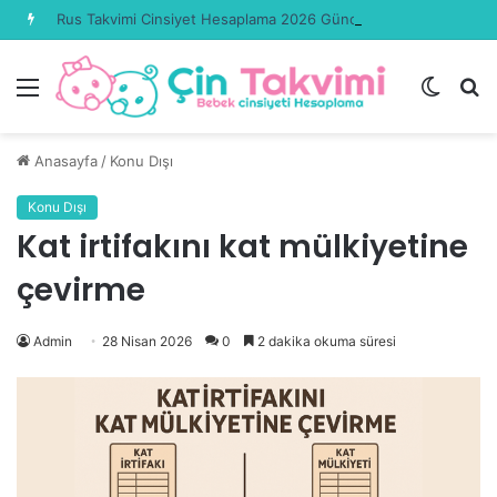
Rus Takvimi Cinsiyet Hesaplama 2026 Güncel
Menü
Dış
A
görün
y
değişti
...
Anasayfa
/
Konu Dışı
Konu Dışı
Kat irtifakını kat mülkiyetine
çevirme
Admin
28 Nisan 2026
0
2 dakika okuma süresi