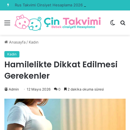
Rus Takvimi Cinsiyet Hesaplama 2026 Güncel
Menü
Dış
A
görün
y
değişti
...
Anasayfa
/
Kadın
Kadın
Hamilelikte Dikkat Edilmesi
Gerekenler
Admin
12 Mayıs 2026
0
2 dakika okuma süresi