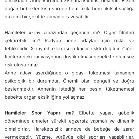
olmaktadır. Anne karnında 38 hafta kalması beklenir. Erken
doğan bebekler kısa sürede hem fiziki hem akılsal sağlığa
düzenli bir şekilde zamanla kavuşabilir.
Hamileler x-ray cihazından geçebilir mi? Ciğer filmleri
çektirebilir mi? Radyon anne adayları için riskli ve
tehlikelidir. X-ray cihazları ise o kadar riskli değildir. Ciğer
filmlerindeki radyasyonun düşük olması gebelikte olumsuz
risk oluşturmaz.
Anne adayı aşerdiğinde o gıdayı tüketmesi tamamen
psikolojik bir durumdur. Önemli olan dengeli ve doğru
beslenmektir. Annenin istediği her besini tüketmemesi
bebekte organ eksikliğine yol açmaz.
Hamileler Spor Yapar mı?
Elbette yapar, gebelik
döneminde anneler sürekli egzersiz yapmalı ve dinamik
olmalıdırlar. Hareketsizlik anneye de bebeğe de zarar
vermektedir. Yüzme, yürüyüş gibi sporları yapabilirler.