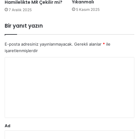
Yıkanmalı
Hamilelikte MR Çekilir mi?
5 Kasım 2025
7 Aralık 2025
Bir yanıt yazın
E-posta adresiniz yayınlanmayacak.
Gerekli alanlar
*
ile
işaretlenmişlerdir
Y
o
r
u
m
*
Ad