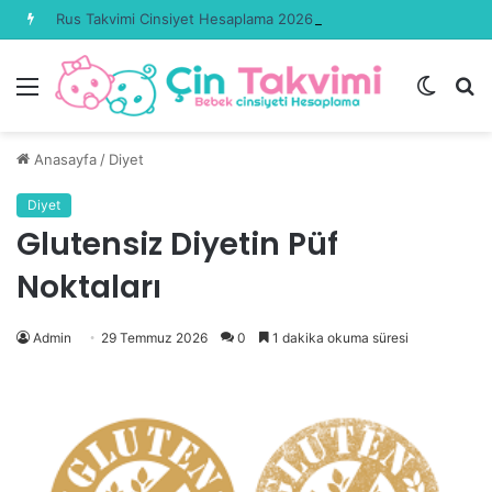
Rus Takvimi Cinsiyet Hesaplama 2026 Güncel
Menü
Dış
A
görün
y
değişti
...
Anasayfa
/
Diyet
Diyet
Glutensiz Diyetin Püf
Noktaları
Admin
29 Temmuz 2026
0
1 dakika okuma süresi