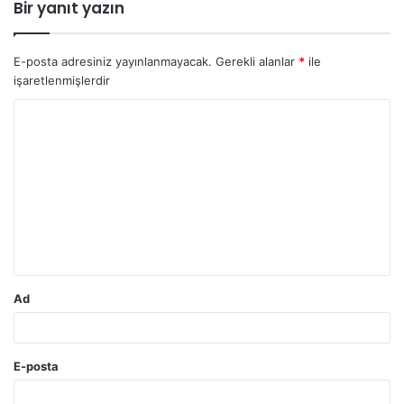
Bir yanıt yazın
E-posta adresiniz yayınlanmayacak.
Gerekli alanlar
*
ile
işaretlenmişlerdir
Y
o
r
u
m
*
Ad
E-posta