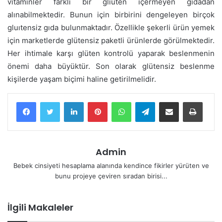
vitaminler farklı bir glıuten içermeyen gıdadan
alınabilmektedir. Bunun için birbirini dengeleyen birçok
gluıtensiz gıda bulunmaktadır. Özellikle şekerli ürün yemek
için marketlerde glütensiz paketli ürünlerde görülmektedir.
Her ihtimale karşı glüten kontrolü yaparak beslenmenin
önemi daha büyüktür. Son olarak glütensiz beslenme
kişilerde yaşam biçimi haline getirilmelidir.
LinkedIn
Pinterest
WhatsApp
Telegram
E-Posta ile paylaş
Yazdır
Admin
Bebek cinsiyeti hesaplama alanında kendince fikirler yürüten ve
bunu projeye çeviren sıradan birisi...
İlgili Makaleler