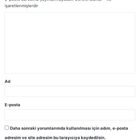
işaretlenmişlerdir
Y
o
r
u
m
*
Ad
E-posta
Daha sonraki yorumlarımda kullanılması için adım, e-posta
adresim ve site adresim bu tarayıcıya kaydedilsin.