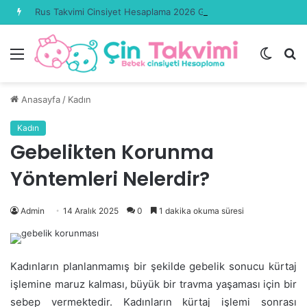
Rus Takvimi Cinsiyet Hesaplama 2026 Güncel
Menü
Dış
A
görün
y
değişti
...
Anasayfa
/
Kadın
Kadın
Gebelikten Korunma
Yöntemleri Nelerdir?
Admin
14 Aralık 2025
0
1 dakika okuma süresi
Kadınların planlanmamış bir şekilde gebelik sonucu kürtaj
işlemine maruz kalması, büyük bir travma yaşaması için bir
sebep vermektedir. Kadınların kürtaj işlemi sonrası