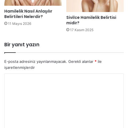
Hamilelik Nasıl Anlaşılır
Belirtileri Nelerdir?
Sivilce Hamilelik Belirtisi
midir?
11 Mayıs 2026
17 Kasım 2025
Bir yanıt yazın
E-posta adresiniz yayınlanmayacak.
Gerekli alanlar
*
ile
işaretlenmişlerdir
Y
o
r
u
m
*