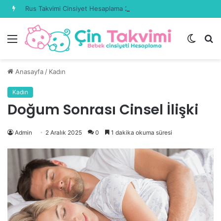
Rus Takvimi Cinsiyet Hesaplama 2026 Güncel
Menü
Dış
A
görün
y
değişti
...
Anasayfa
/
Kadın
Kadın
Doğum Sonrası Cinsel İlişki
Admin
2 Aralık 2025
0
1 dakika okuma süresi