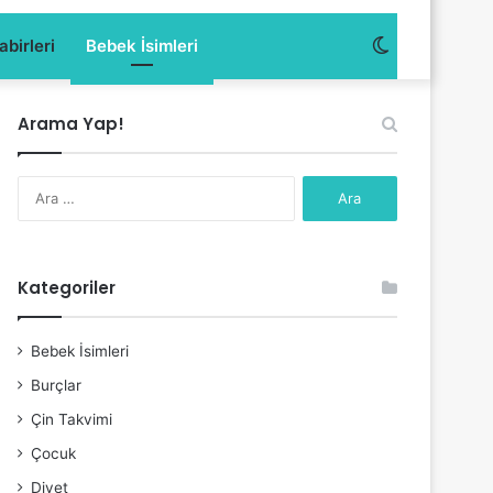
Dış
birleri
Bebek İsimleri
görünümü
Arama Yap!
değiştir
Arama:
Kategoriler
Bebek İsimleri
Burçlar
Çin Takvimi
Çocuk
Diyet