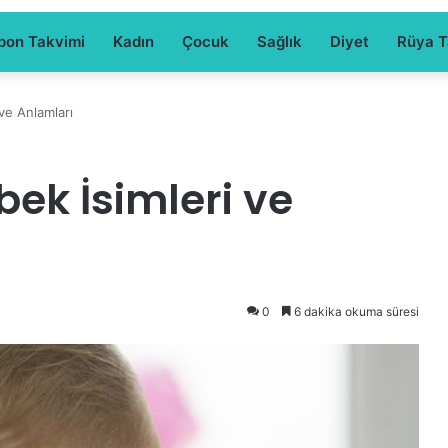
pon Takvimi
Kadın
Çocuk
Sağlık
Diyet
Rüya Ta
 ve Anlamları
bek İsimleri ve
0
6 dakika okuma süresi