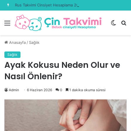
Rus Takvimi Cinsiyet Hesaplama 2026 Güncel
Menü
Dış
A
görün
y
değişti
...
Anasayfa
/
Sağlık
Sağlık
Ayak Kokusu Neden Olur ve
Nasıl Önlenir?
Admin
6 Haziran 2026
0
1 dakika okuma süresi