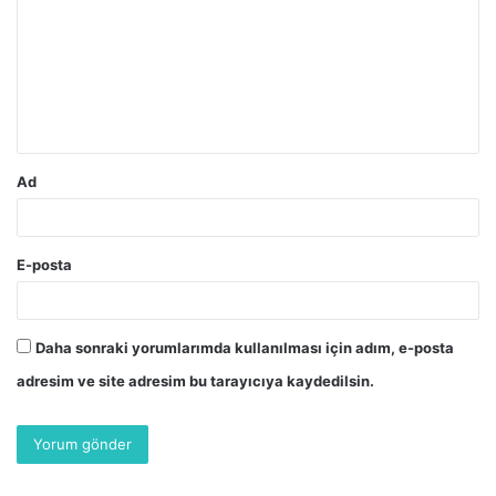
r
u
m
*
Ad
E-posta
Daha sonraki yorumlarımda kullanılması için adım, e-posta
adresim ve site adresim bu tarayıcıya kaydedilsin.