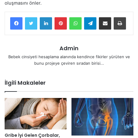
oluşmasını önler.
LinkedIn
Pinterest
WhatsApp
Telegram
E-Posta ile paylaş
Yazdır
Admin
Bebek cinsiyeti hesaplama alanında kendince fikirler yürüten ve
bunu projeye çeviren sıradan birisi...
İlgili Makaleler
Gribe İyi Gelen Çorbalar,