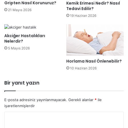
Gripten Nasıl Korunuruz?
Kemik Erimesi Nedir? Nasıl
Tedavi Edilir?
21 Mayıs 2026
19 Haziran 2026
Akciğer Hastalıkları
Nelerdir?
5 Mayıs 2026
Horlama Nasıl Önlenebilir?
10 Haziran 2026
Bir yanıt yazın
E-posta adresiniz yayınlanmayacak.
Gerekli alanlar
*
ile
işaretlenmişlerdir
Y
o