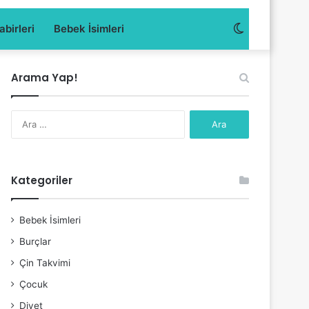
Dış
birleri
Bebek İsimleri
görünümü
Arama Yap!
değiştir
Arama:
Kategoriler
Bebek İsimleri
Burçlar
Çin Takvimi
Çocuk
Diyet