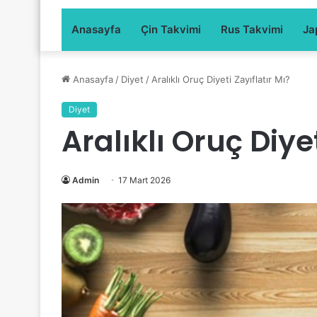
Anasayfa
Çin Takvimi
Rus Takvimi
Ja
Anasayfa
/
Diyet
/
Aralıklı Oruç Diyeti Zayıflatır Mı?
Diyet
Aralıklı Oruç Diyet
Admin
17 Mart 2026