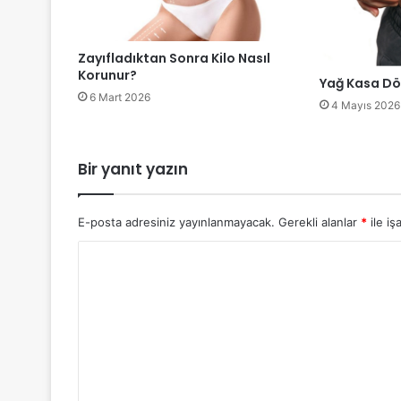
Zayıfladıktan Sonra Kilo Nasıl
Korunur?
Yağ Kasa Dö
6 Mart 2026
4 Mayıs 2026
Bir yanıt yazın
E-posta adresiniz yayınlanmayacak.
Gerekli alanlar
*
ile iş
Y
o
r
u
m
*