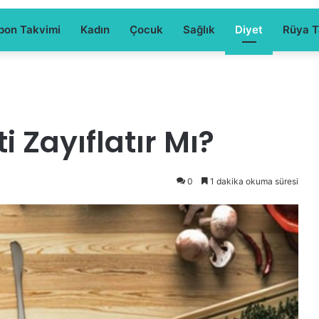
pon Takvimi
Kadın
Çocuk
Sağlık
Diyet
Rüya Ta
i Zayıflatır Mı?
0
1 dakika okuma süresi