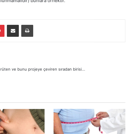
ulunmamalıdır) bunlara örnektir.
dIn
Pinterest
E-Posta ile paylaş
Yazdır
rüten ve bunu projeye çeviren sıradan birisi...