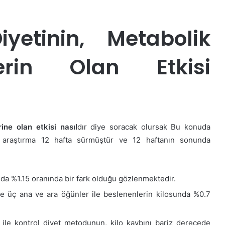
iyetinin, Metabolik
zerin Olan Etkisi
rine olan etkisi nasıl
dır diye soracak olursak Bu konuda
u araştırma 12 hafta sürmüştür ve 12 haftanın sonunda
unda %1.15 oranında bir fark olduğu gözlenmektedir.
de üç ana ve ara öğünler ile beslenenlerin kilosunda %0.7
i ile kontrol diyet metodunun, kilo kaybını bariz derecede