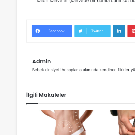
kalori kahveler (kahvede bir damla dahil süt b
Linke
Facebook
Twitter
Admin
Bebek cinsiyeti hesaplama alanında kendince fikirler yü
İlgili Makaleler