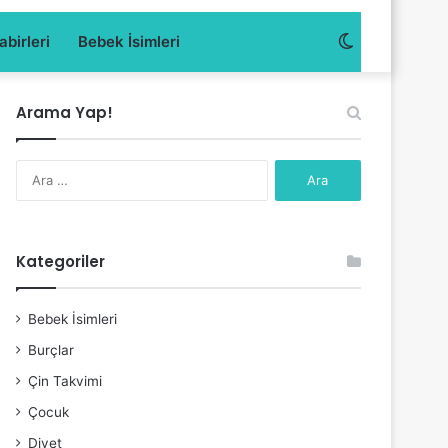
Dış
birleri
Bebek İsimleri
görünümü
Arama Yap!
değiştir
Arama:
Kategoriler
Bebek İsimleri
Burçlar
Çin Takvimi
Çocuk
Diyet