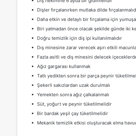
Diş hekimine 6 ayda bir gidilmelidir
Dişler fırçalanırken mutlaka dilde fırçalanmalıd
Daha etkin ve detaylı bir fırçalama için yumuşak
Biri yatmadan önce olacak şekilde günde iki kez
Doğru temizlik için diş ipi kullanılmalıdır
Dış minesine zarar verecek aşırı etkili macunla
Fazla asitli ve diş minesini delecek içecekler
Ağız gargarası kullanmak
Tatlı yedikten sonra bir parça peynir tüketilmel
Şekerli sakızlardan uzak durulmalı
Yemekten sonra ağız çalkalanmalı
Süt, yoğurt ve peynir tüketilmelidir
Bir bardak yeşil çay tüketilmelidir
Mekanik temizlik etkisi oluşturacak elma havuç