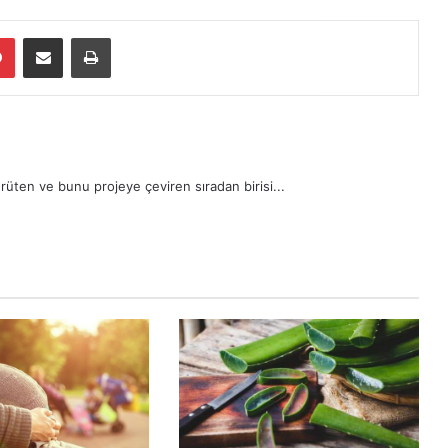
dIn
Pinterest
E-Posta ile paylaş
Yazdır
rüten ve bunu projeye çeviren sıradan birisi...