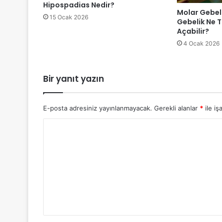
Hipospadias Nedir?
Molar Gebel
15 Ocak 2026
Gebelik Ne T
Açabilir?
4 Ocak 2026
Bir yanıt yazın
E-posta adresiniz yayınlanmayacak.
Gerekli alanlar
*
ile iş
Y
o
r
u
m
*