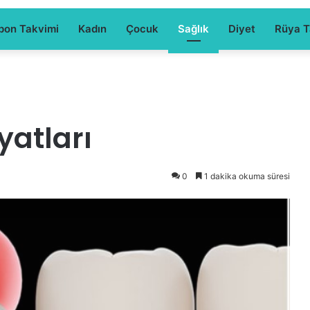
pon Takvimi
Kadın
Çocuk
Sağlık
Diyet
Rüya Ta
yatları
0
1 dakika okuma süresi