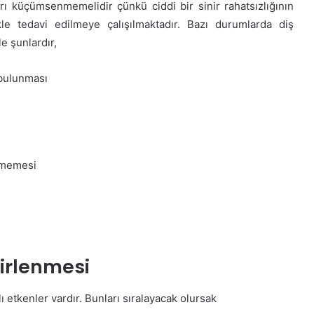
arı küçümsenmemelidir çünkü ciddi bir sinir rahatsızlığının
ikle tedavi edilmeye çalışılmaktadır. Bazı durumlarda diş
e şunlardır,
 bulunması
şmemesi
lirlenmesi
 etkenler vardır. Bunları sıralayacak olursak