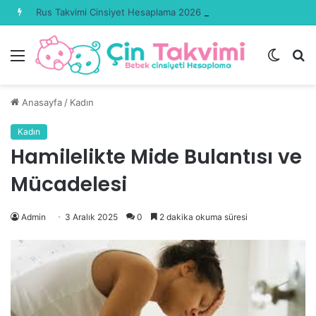
Rus Takvimi Cinsiyet Hesaplama 2026 Güncel
Menü
Dış
A
görün
y
değişti
...
Anasayfa
/
Kadın
Kadın
Hamilelikte Mide Bulantısı ve
Mücadelesi
Admin
3 Aralık 2025
0
2 dakika okuma süresi