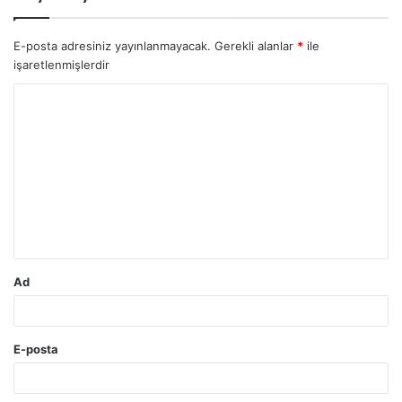
E-posta adresiniz yayınlanmayacak.
Gerekli alanlar
*
ile
işaretlenmişlerdir
Y
o
r
u
m
*
Ad
E-posta