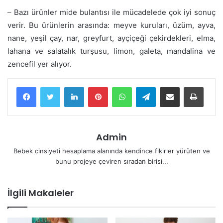
– Bazı ürünler mide bulantısı ile mücadelede çok iyi sonuç
verir. Bu ürünlerin arasında: meyve kuruları, üzüm, ayva,
nane, yeşil çay, nar, greyfurt, ayçiçeği çekirdekleri, elma,
lahana ve salatalık turşusu, limon, galeta, mandalina ve
zencefil yer alıyor.
LinkedIn
Pinterest
WhatsApp
Telegram
E-Posta ile paylaş
Yazdır
Admin
Bebek cinsiyeti hesaplama alanında kendince fikirler yürüten ve
bunu projeye çeviren sıradan birisi...
İlgili Makaleler