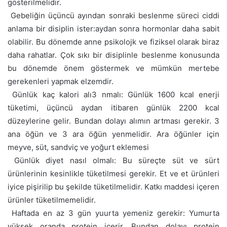
gösterilmelidir.
 Gebeliğin üçüncü ayından sonraki beslenme süreci ciddi
anlama bir disiplin ister:aydan sonra hormonlar daha sabit
olabilir. Bu dönemde anne psikolojk ve fiziksel olarak biraz
daha rahatlar. Çok sıkı bir disiplinle beslenme konusunda
bu dönemde önem göstermek ve mümkün mertebe
gerekenleri yapmak elzemdir.
 Günlük kaç kalori alı3 nmalı: Günlük 1600 kcal enerji
tüketimi, üçüncü aydan itibaren günlük 2200 kcal
düzeylerine gelir. Bundan dolayı alımın artması gerekir. 3
ana öğün ve 3 ara öğün yenmelidir. Ara öğünler için
meyve, süt, sandviç ve yoğurt eklemesi
 Günlük diyet nasıl olmalı: Bu süreçte süt ve sürt
ürünlerinin kesinlikle tüketilmesi gerekir. Et ve et ürünleri
iyice pişirilip bu şekilde tüketilmelidir. Katkı maddesi içeren
ürünler tüketilmemelidir.
 Haftada en az 3 gün yuurta yemeniz gerekir: Yumurta
yüksek oranda protein içerir. Bundan dolayı protein