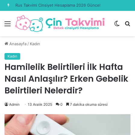
Rus Takvimi Cinsiyet Hesaplama 2026 Güncel
Menü
Dış
A
görün
y
değişti
...
Anasayfa
/
Kadın
Kadın
Hamilelik Belirtileri İlk Hafta
Nasıl Anlaşılır? Erken Gebelik
Belirtileri Nelerdir?
Admin
13 Aralık 2025
0
7 dakika okuma süresi