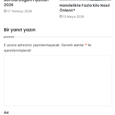
2026
Hamilelikte Fazla Kilo Nasıl
Önlenir?
17 Temmuz 2026
15 Mayıs 2026
Bir yanıt yazın
E-posta adresiniz yayınlanmayacak.
Gerekli alanlar
*
ile
işaretlenmişlerdir
Y
o
r
u
m
*
Ad